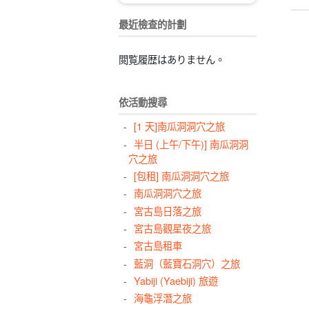
最近檢查的計劃
閲覧履歴はありません。
依活動搜尋
[1 天]南瓜洞洞穴之旅
半日 (上午/下午)] 南瓜洞洞
穴之旅
[包租] 南瓜洞洞穴之旅
南瓜洞洞穴之旅
宮古島日落之旅
宮古島觀星夜之旅
宮古島租車
藍洞（藍寶石洞穴）之旅
Yabiji (Yaebiji) 旅遊
海龜浮潛之旅