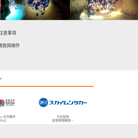
注意事項
條款與條件
。
天空租車
Gs 合作夥伴
租車業務聯盟。
DGs].