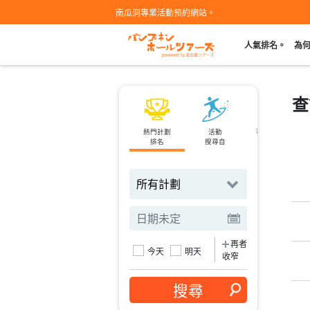
南瓜洞專業活動預約網站。
人氣排名。
為
查
熱門計劃
活動
可當天預約
排名
搜尋自
計劃
再者
今天
明天
收窄