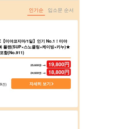
인기순
입소문 순서
LE【미야코지마/1일】인기 No.1！미야
복 플랜(SUP×스노클링×케이빙×카누)★
함(No.911)
19,800
円
→
25,600엔
18,800
円
→
24,600엔
자세히 보기
69건)