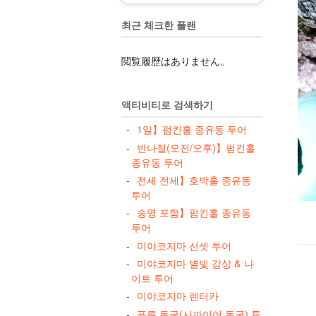
최근 체크한 플랜
閲覧履歴はありません。
액티비티로 검색하기
1일】펌킨홀 종유동 투어
반나절(오전/오후)】펌킨홀
종유동 투어
전세 전세】호박홀 종유동
투어
송영 포함】펌킨홀 종유동
투어
미야코지마 선셋 투어
미야코지마 별빛 감상 & 나
이트 투어
미야코지마 렌터카
푸른 동굴(사파이어 동굴) 투