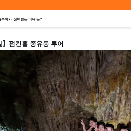
투어가 '선택받는 이유'는?
일】펌킨홀 종유동 투어
송영 투어
시간대별 선택
렌터카