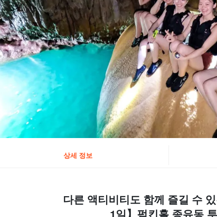
상세 정보
다른 액티비티도 함께 즐길 수 있
1일】펌킨홀 종유동 