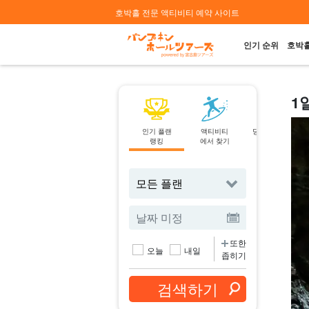
호박홀 전문 액티비티 예약 사이트
인기 순위
호박홀
1
인기 플랜
액티비티
당일 예약 OK
랭킹
에서 찾기
플랜
또한
오늘
내일
좁히기