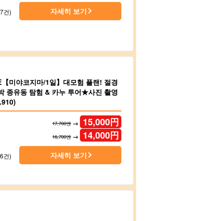
자세히 보기
77건)
LE【미야코지마/1일】대모험 플랜! 절경
호박 종유동 탐험 & 카누 투어★사진 촬영
910)
15,000
円
→
17,700엔
14,000
円
→
16,700엔
자세히 보기
46건)