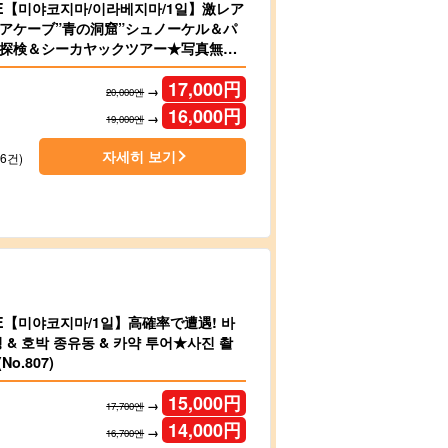
LE【미야코지마/이라베지마/1일】激レア
アケーブ”青の洞窟”シュノーケル＆パ
探検＆シーカヤックツアー★写真無料
.837）【미야코지마/伊良部島/1日
17,000
円
→
20,000엔
16,000
円
→
19,000엔
자세히 보기
46건)
LE【미야코지마/1일】高確率で遭遇! 바
 & 호박 종유동 & 카약 투어★사진 촬
No.807)
15,000
円
→
17,700엔
14,000
円
→
16,700엔