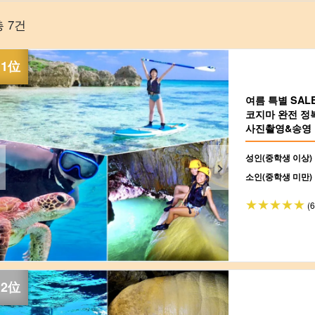
총 7건
여름 특별 SA
코지마 완전 정
사진촬영&송영 포
성인(중학생 이상)
소인(중학생 미만)
(