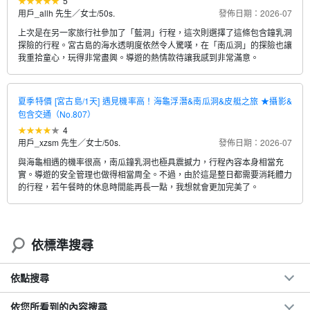
5
用戶_allh 先生／女士
/
50s.
發佈日期：2026-07
上次是在另一家旅行社參加了「藍洞」行程，這次則選擇了這條包含鐘乳洞
探險的行程。宮古島的海水透明度依然令人驚嘆，在「南瓜洞」的探險也讓
我重拾童心，玩得非常盡興。導遊的熱情款待讓我感到非常滿意。
夏季特價 [宮古島/1天] 遇見機率高！海龜浮潛&南瓜洞&皮艇之旅 ★攝影&
包含交通（No.807）
4
用戶_xzsm 先生／女士
/
50s.
發佈日期：2026-07
與海龜相遇的機率很高，南瓜鐘乳洞也極具震撼力，行程內容本身相當充
實。導遊的安全管理也做得相當周全。不過，由於這是整日都需要消耗體力
的行程，若午餐時的休息時間能再長一點，我想就會更加完美了。
依標準搜尋
依點搜尋
依您所看到的內容搜尋