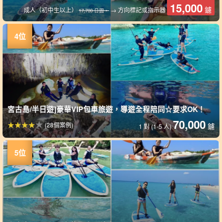
15,000
鑢
成人（初中生以上）
→ 方向標記或指示器
17,700 日圓。
宮古島/半日遊]豪華VIP包車旅遊，導遊全程陪同☆要求OK！
70,000
(28個案例)
鑢
1 對 (1-5 人)