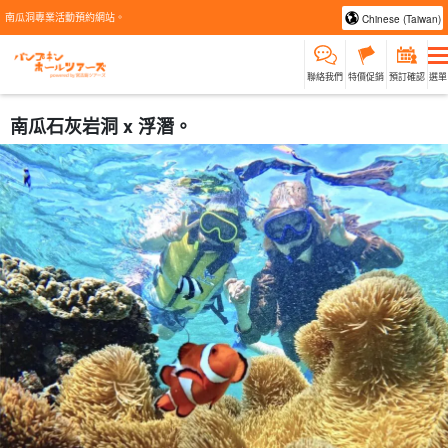
南瓜洞專業活動預約網站。
Chinese (Taiwan)
聯絡我們
特價促銷
預訂確認
選單
南瓜石灰岩洞 x 浮潛。