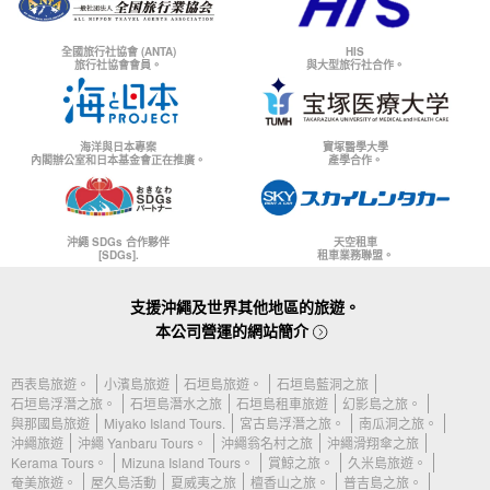
全國旅行社協會 (ANTA)
HIS
旅行社協會會員。
與大型旅行社合作。
海洋與日本專案
寶塚醫學大學
內閣辦公室和日本基金會正在推廣。
產學合作。
沖繩 SDGs 合作夥伴
天空租車
[SDGs].
租車業務聯盟。
支援沖繩及世界其他地區的旅遊。
本公司營運的網站簡介
西表島旅遊。
小濱島旅遊
石垣島旅遊。
石垣島藍洞之旅
石垣島浮潛之旅。
石垣島潛水之旅
石垣島租車旅遊
幻影島之旅。
與那國島旅遊
Miyako Island Tours.
宮古島浮潛之旅。
南瓜洞之旅。
沖繩旅遊
沖繩 Yanbaru Tours。
沖繩翁名村之旅
沖繩滑翔傘之旅
Kerama Tours。
Mizuna Island Tours。
賞鯨之旅。
久米島旅遊。
奄美旅遊。
屋久島活動
夏威夷之旅
檀香山之旅。
普吉島之旅。