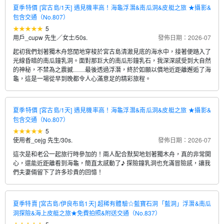
夏季特價 [宮古島/1天] 遇見機率高！海龜浮潛&南瓜洞&皮艇之旅 ★攝影&
包含交通（No.807）
5
用戶_cupw 先生／女士
/
50s.
發佈日期：2026-07
起初我們划著獨木舟悠閒地穿梭於宮古島清澈見底的海水中，接著便踏入了
光線昏暗的南瓜鐘乳洞。面對那巨大的南瓜形鐘乳石，我深深感受到大自然
的神秘，不禁為之震撼……最後透過浮潛，終於如願以償地近距離邂逅了海
龜，這是一場從早到晚都令人心滿意足的精彩旅程。
夏季特價 [宮古島/1天] 遇見機率高！海龜浮潛&南瓜洞&皮艇之旅 ★攝影&
包含交通（No.807）
5
使用者_cejg 先生
/
30s.
發佈日期：2026-07
這次是和老公一起旅行時參加的！兩人配合默契地划著獨木舟，真的非常開
心，還能近距離看到海龜，簡直太感動了♪ 探險鐘乳洞也充滿冒險感，讓我
們夫妻倆留下了許多珍貴的回憶！
夏季特賣 [宮古島/伊良布島1天] 超稀有體驗☆藍寶石洞「藍洞」浮潛&南瓜
洞探險&海上皮艇之旅★免費拍照&附送交通（No.837）