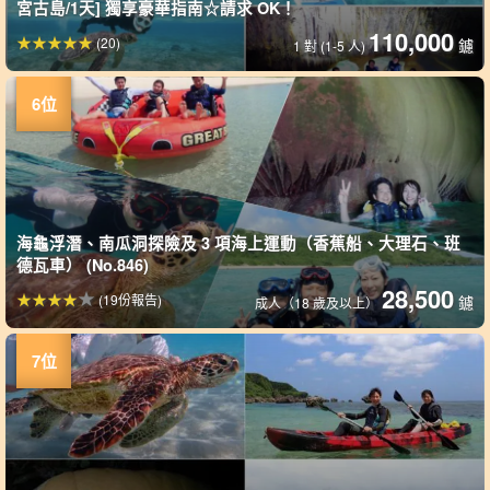
宮古島/1天] 獨享豪華指南☆請求 OK！
110,000
(20)
鑢
1 對 (1-5 人)
海龜浮潛、南瓜洞探險及 3 項海上運動（香蕉船、大理石、班
德瓦車） (No.846)
28,500
(19份報告)
鑢
成人（18 歲及以上）