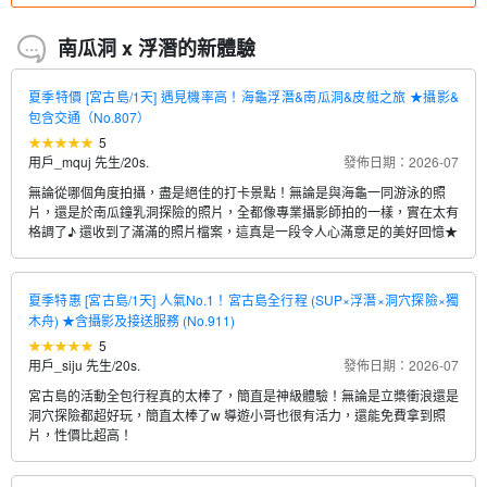
南瓜洞 x 浮潛的新體驗
夏季特價 [宮古島/1天] 遇見機率高！海龜浮潛&南瓜洞&皮艇之旅 ★攝影&
包含交通（No.807）
5
用戶_mquj 先生
/
20s.
發佈日期：2026-07
無論從哪個角度拍攝，盡是絕佳的打卡景點！無論是與海龜一同游泳的照
片，還是於南瓜鐘乳洞探險的照片，全都像專業攝影師拍的一樣，實在太有
格調了♪ 還收到了滿滿的照片檔案，這真是一段令人心滿意足的美好回憶★
夏季特惠 [宮古島/1天] 人氣No.1！宮古島全行程 (SUP×浮潛×洞穴探險×獨
木舟) ★含攝影及接送服務 (No.911)
5
用戶_siju 先生
/
20s.
發佈日期：2026-07
宮古島的活動全包行程真的太棒了，簡直是神級體驗！無論是立槳衝浪還是
洞穴探險都超好玩，簡直太棒了w 導遊小哥也很有活力，還能免費拿到照
片，性價比超高！