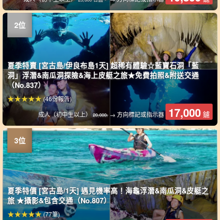
夏季特賣 [宮古島/伊良布島1天] 超稀有體驗☆藍寶石洞「藍
洞」浮潛&南瓜洞探險&海上皮艇之旅★免費拍照&附送交通
（No.837）
(46份報告)
17,000
鑢
成人（初中生以上）
→ 方向標記或指示器
20,000.
夏季特價 [宮古島/1天] 遇見機率高！海龜浮潛&南瓜洞&皮艇之
旅 ★攝影&包含交通（No.807）
(77筆)