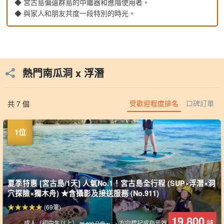
◆ 宮古島偏遠群島的中繼器和進階使用者。
◆ 與家人和朋友共度一段特別的時光。
熱門南瓜洞 x 浮潛
受歡迎程度排名
口碑訂單
共 7 個
夏季特惠 [宮古島/1天] 人氣No.1！宮古島全行程 (SUP×浮潛×洞
穴探險×獨木舟) ★含攝影及接送服務 (No.911)
(69筆)
19,800
鑢
成人（初中生以上）
→ 方向標記或指示器
25,600 日圓。