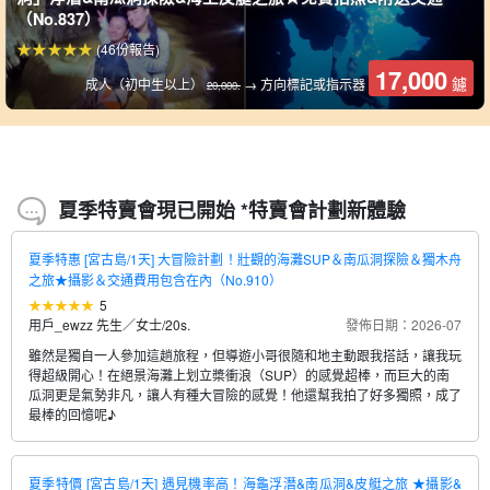
（No.837）
(46份報告)
17,000
鑢
成人（初中生以上）
→ 方向標記或指示器
20,000.
夏季特賣會現已開始 *特賣會計劃新體驗
夏季特惠 [宮古島/1天] 大冒險計劃！壯觀的海灘SUP＆南瓜洞探險＆獨木舟
之旅★攝影＆交通費用包含在內（No.910）
5
用戶_ewzz 先生／女士
/
20s.
發佈日期：2026-07
雖然是獨自一人參加這趟旅程，但導遊小哥很隨和地主動跟我搭話，讓我玩
得超級開心！在絕景海灘上划立槳衝浪（SUP）的感覺超棒，而巨大的南
瓜洞更是氣勢非凡，讓人有種大冒險的感覺！他還幫我拍了好多獨照，成了
最棒的回憶呢♪
夏季特價 [宮古島/1天] 遇見機率高！海龜浮潛&南瓜洞&皮艇之旅 ★攝影&