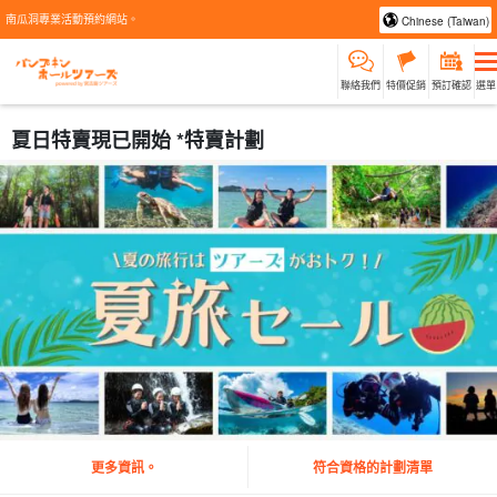
南瓜洞專業活動預約網站。
Chinese (Taiwan)
聯絡我們
特價促銷
預訂確認
選單
夏日特賣現已開始 *特賣計劃
更多資訊。
符合資格的計劃清單