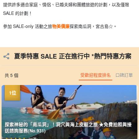
提供許多適合家庭、情侶、已婚夫婦和團體旅遊的計劃，以及僅限
SALE 的計劃！
參加 SALE-only 活動之旅
物美價廉
探索南瓜洞，宮古島☆。
夏季特惠 SALE 正在進行中 *熱門特惠方案
受歡迎程度排名
口碑訂單
共 5 個
探索神秘的「南瓜洞」！洞穴與海上皮艇之旅 ★免費拍照與接
送諮詢服務(No.931)