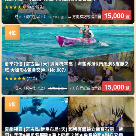
(46份報告)
15,000
鑢
成人（初中生以上）
→ 方向標記或指示器
17,700 日圓。
夏季特價 [宮古島/1天] 遇見機率高！海龜浮潛&南瓜洞&皮艇之
旅 ★攝影&包含交通（No.807）
(77筆)
15,000
鑢
成人（初中生以上）
→ 方向標記或指示器
17,700 日圓。
夏季特賣 [宮古島/伊良布島1天] 超稀有體驗☆藍寶石洞「藍
洞」浮潛&南瓜洞探險&海上皮艇之旅★免費拍照&附送交通