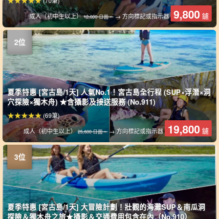
(70筆)
9,800
鑢
成人（初中生以上）
→ 方向標記或指示器
12,000 日圓。
夏季特惠 [宮古島/1天] 人氣No.1！宮古島全行程 (SUP×浮潛×洞
穴探險×獨木舟) ★含攝影及接送服務 (No.911)
(69筆)
19,800
鑢
成人（初中生以上）
→ 方向標記或指示器
25,600 日圓。
夏季特惠 [宮古島/1天] 大冒險計劃！壯觀的海灘SUP＆南瓜洞
探險＆獨木舟之旅★攝影＆交通費用包含在內（No.910）