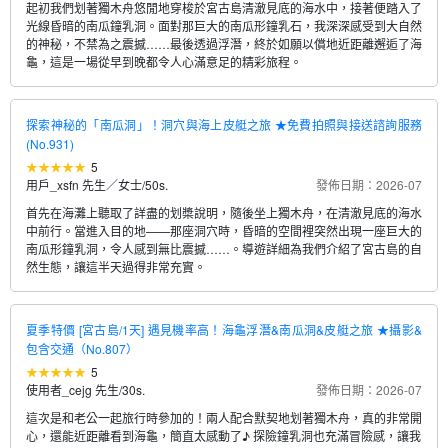
起初我們划著獨木舟悠閒地穿梭於宮古島清澈見底的海水中，接著便踏入了
光線昏暗的南瓜鐘乳洞。面對那巨大的南瓜形鐘乳石，我深深感受到大自然
的神秘，不禁為之震撼……最後透過浮潛，終於如願以償地近距離邂逅了海
龜，這是一場從早到晚都令人心滿意足的精彩旅程。
探索神秘的「南瓜洞」！洞穴與海上皮艇之旅 ★免費拍照與接送諮詢服務
(No.931)
5
用戶_xsfn 先生／女士
/
50s.
發佈日期：2026-07
首先在海灘上聽取了詳盡的划槳說明，隨後坐上獨木舟，在清澈見底的海水
中前行。當進入目的地——那座洞穴時，昏暗的空間裡突然出現一座巨大的
南瓜形鐘乳洞，令人感到無比震撼……。導遊詳細為我們介紹了宮古島的自
然生態，讓這半天過得非常充實。
夏季特價 [宮古島/1天] 遇見機率高！海龜浮潛&南瓜洞&皮艇之旅 ★攝影&
包含交通（No.807）
5
使用者_cejg 先生
/
30s.
發佈日期：2026-07
這次是和老公一起旅行時參加的！兩人配合默契地划著獨木舟，真的非常開
心，還能近距離看到海龜，簡直太感動了♪ 探險鐘乳洞也充滿冒險感，讓我