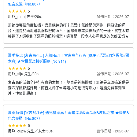
包含交通（No.807）
5
用戶_mquj 先生
/
20s.
發佈日期：2026-07
無論從哪個角度拍攝，盡是絕佳的打卡景點！無論是與海龜一同游泳的照
片，還是於南瓜鐘乳洞探險的照片，全都像專業攝影師拍的一樣，實在太有
格調了♪ 還收到了滿滿的照片檔案，這真是一段令人心滿意足的美好回憶★
夏季特惠 [宮古島/1天] 人氣No.1！宮古島全行程 (SUP×浮潛×洞穴探險×獨
木舟) ★含攝影及接送服務 (No.911)
5
用戶_siju 先生
/
20s.
發佈日期：2026-07
宮古島的活動全包行程真的太棒了，簡直是神級體驗！無論是立槳衝浪還是
洞穴探險都超好玩，簡直太棒了w 導遊小哥也很有活力，還能免費拿到照
片，性價比超高！
夏季特價 [宮古島/1天] 遇見機率高！海龜浮潛&南瓜洞&皮艇之旅 ★攝影&
包含交通（No.807）
5
用戶_cupw 先生／女士
/
50s.
發佈日期：2026-07