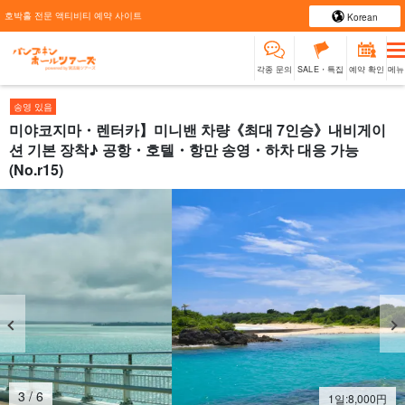
호박홀 전문 액티비티 예약 사이트
Korean
각종 문의
SALE・특집
예약 확인
메뉴
송영 있음
미야코지마・렌터카】미니밴 차량《최대 7인승》내비게이
션 기본 장착♪ 공항・호텔・항만 송영・하차 대응 가능
(No.r15)
4
/
6
1일:
8,000
円