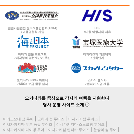
일반사단법인 전국여행업협회(ANTA)
HIS
<여행업협회 가입
<대형 여행사와 제휴
바다와 일본 프로젝트
다카라즈카 의료대학
<내각부와 일본재단이 추진
<산학연계
오키나와 SDGs 파트너
스카이 렌터카
<SDGs 보급 활동 실시
<렌터카 사업 제휴
오키나와를 중심으로 각지의 여행을 지원한다
당사 운영 사이트 소개
이리오모테 섬 투어
오하마 섬 투어즈
이시가키섬 투어즈
이시가키지마 푸른 동굴 투어즈
이시가키지마 스노클링 투어즈
이시가키지마 다이빙 투어
이시가키섬 렌터카 투어즈
환상의 섬 투어