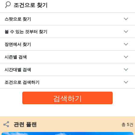
조건으로 찾기
습니다.
스팟으로 찾기
호텔・각 항구 송영 가능(1,000엔~/1대)
장소에 따라 금액이 변동될 수 있습니다. 자세한 내용은 예약 후 담
볼 수 있는 것부터 찾기
당자에게 확인하시기 바랍니다.
장면에서 찾기
《 카시트에 대하여 》
시즌별 검색
어린 아이들도 안심하고 이용할 수 있도록 살균 및 탈취 처리를 하고
시간대별 검색
있습니다.
조건으로 검색하기
베이비 시트(생후 0~12개월경)
카시트(생후 6개월 ~ 4개월 정도)
주니어 시트(4~10세 정도)
(위의 시트 종류는 참고용입니다.)
관련 플랜
총 5건
6세 미만의 영유아는 카시트 사용이 의무화되어 있습니다.