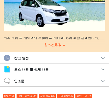
가족 여행 등 대인원에 추천하는 '미니밴' 차량 렌탈 플랜입니다.
もっと見る
표준 장비 / 선택 가능한 옵션
참고 일정
미야코 공항 송영 포함
내비게이션 포함
코스 내용 및 상세 내용
안심 보상 옵션 가능
시가 소켓, USB 연결 단자 포함
입소문
충전선 등은 고객님께서 직접 준비하셔야 합니다.
카시트 대여 가능(1000엔/회)
카시트 대여 가능(1000엔/회)
송영 있음
단체・대인원 OK
당일 예약 OK
전날 예약 OK
비오는 날 OK
주니어 카시트 1개를 대여하여 렌터카를 빌리는 동안 사용할 수 있