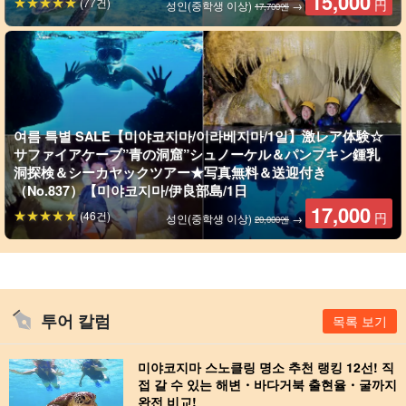
15,000
(77건)
円
성인(중학생 이상)
→
17,700엔
여름 특별 SALE【미야코지마/이라베지마/1일】激レア体験☆
サファイアケーブ”青の洞窟”シュノーケル＆パンプキン鍾乳
洞探検＆シーカヤックツアー★写真無料＆送迎付き
（No.837）【미야코지마/伊良部島/1日
17,000
(46건)
円
성인(중학생 이상)
→
20,000엔
투어 칼럼
목록 보기
미야코지마 스노클링 명소 추천 랭킹 12선! 직
접 갈 수 있는 해변・바다거북 출현율・굴까지
완전 비교!