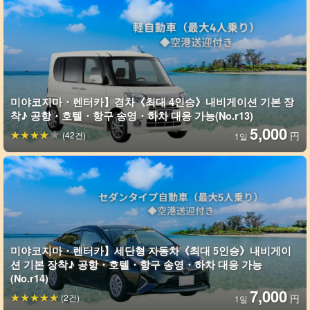
미야코지마・렌터카】경차《최대 4인승》내비게이션 기본 장
착♪ 공항・호텔・항구 송영・하차 대응 가능(No.r13)
5,000
(42건)
円
1일
미야코지마・렌터카】세단형 자동차《최대 5인승》내비게이
션 기본 장착♪ 공항・호텔・항구 송영・하차 대응 가능
(No.r14)
7,000
(2건)
円
1일