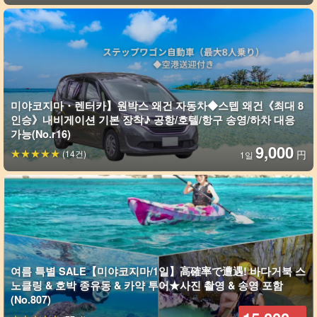
미야코지마・렌터카】원박스 왜건 자동차◆스텝 왜건《최대 8
인승》내비게이션 기본 장착♪ 공항/호텔/항구 송영/하차 대응
가능(No.r16)
9,000
(14건)
円
1일
여름 특별 SALE【미야코지마/1일】高確率で遭遇! 바다거북 스
노클링 & 호박 종유동 & 카약 투어★사진 촬영 & 송영 포함
(No.807)