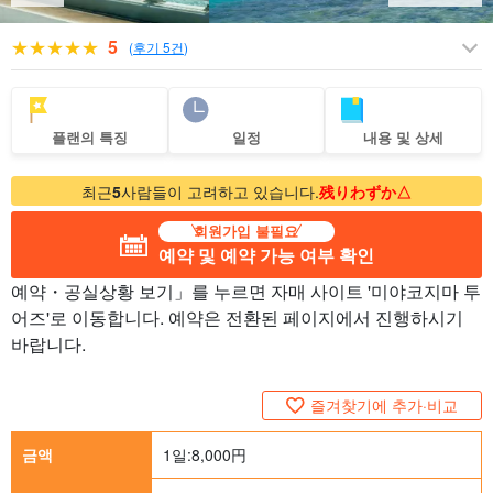
5
(
후기 5건
)
플랜의 특징
일정
내용 및 상세
최근
5
사람들이 고려하고 있습니다.
残りわずか△
회원가입 불필요
예약 및 예약 가능 여부 확인
예약・공실상황 보기」를 누르면 자매 사이트 '미야코지마 투
어즈'로 이동합니다. 예약은 전환된 페이지에서 진행하시기
바랍니다.
즐겨찾기에 추가·비교
금액
1일:
8,000
円