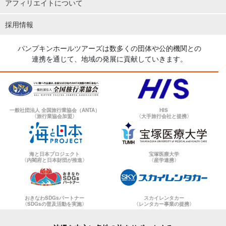
アフィリエイトについて
採用情報
パンプキンホールツアーズは数多くの団体や公的機関との
連携を通じて、地域の発展に貢献していきます。
一般社団法人 全国旅行業協会（ANTA）
HIS
〈旅行業協会加盟〉
〈大手旅行会社と提携〉
海と日本プロジェクト
宝塚医療大学
〈内閣府と日本財団が推進〉
〈産学連携〉
おきなわSDGsパートナー
スカイレンタカー
〈SDGsの普及活動を実施〉
〈レンタカー事業の提携〉