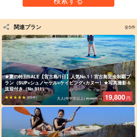
関連プラン
全5件
SUPは近年
人気急上昇中
！
宮古島の美しい海でSUP体験しよう
宮古島を代表する絶景ビーチで、話題の新感覚アクティビティ
★夏の特別SALE【宮古島/1日】人気No.1！宮古島完全制覇プ
『SUP』クルージングをします。
ラン（SUP×シュノーケル×ケイビング×カヌー）★写真撮影＆
送迎付き（No.911）
透明度抜群の海の上からでもカラフルな熱帯魚を見ることができ
19,800
(69件)
円
大人(中学生以上)
→
25,600円
ます。