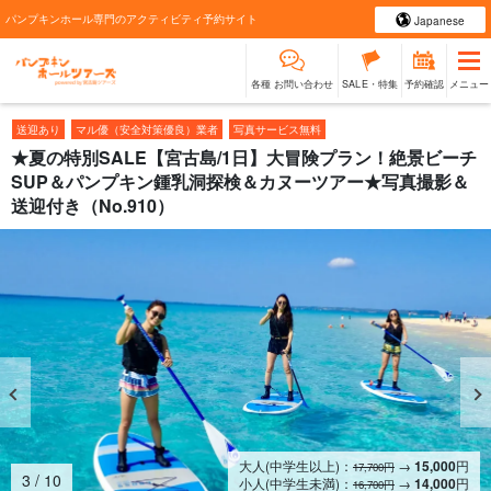
パンプキンホール専門のアクティビティ予約サイト
Japanese
各種 お問い合わせ
SALE・特集
予約確認
メニュー
送迎あり
マル優（安全対策優良）業者
写真サービス無料
★夏の特別SALE【宮古島/1日】大冒険プラン！絶景ビーチ
SUP＆パンプキン鍾乳洞探検＆カヌーツアー★写真撮影＆
送迎付き（No.910）
大人(中学生以上)：
→
15,000
円
17,700円
4
/
10
小人(中学生未満)：
→
14,000
円
16,700円