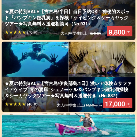
★夏の特別SALE【宮古島/半日】当日予約OK！神秘的スポッ
ト『パンプキン鍾乳洞』を探検！ケイビング＆シーカヤック
ツアー★写真無料＆送迎相談可（No.931）
9,800
(70件)
円
大人(中学生以上)
→
12,000円
海からしか入ることができない!?
★夏の特別SALE【宮古島/伊良部島/1日】激レア体験☆サファ
パワースポット『パンプキン鍾乳洞』へ
イアケイブ”青の洞窟”シュノーケル＆パンプキン鍾乳洞探検
＆シーカヤックツアー★写真無料＆送迎付き（No.837）
パンプキンホール（鍾乳洞）へは、
干潮のタイミングにしか行く
17,000
(46件)
円
大人(中学生以上)
→
ことができません。
20,000円
鍾乳石がまるで
かぼちゃのような形
をし、竜宮の神が宿ると言わ
れているパワースポットになっています。
長い年月をかけて生ま
れた鍾乳洞の探検はハラハラドキドキ...！