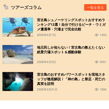
ツアーズコラム
一覧を見る
宮古島シュノーケリングスポットおすすめラ
ンキング12選！自分で行けるビーチ・ウミガ
メ遭遇率・穴場まで完全比較
2026年4月7日
1450
地元民しか知らない！宮古島の教えたくない
絶景穴場スポット＆感動体験
2026年4月2日
3051
宮古島のおすすめパワースポットを現地スタ
ッフが徹底解説！「神の島」と禁忌・死亡の
真実を説明
ガイドがしっかりサポート
2026年3月31日
1994
ガイドは全員が
水難救助員の資格
を保有しています。ゆっくり丁
寧にレクチャーいたしますので、小さなお子様から泳ぎの苦手な