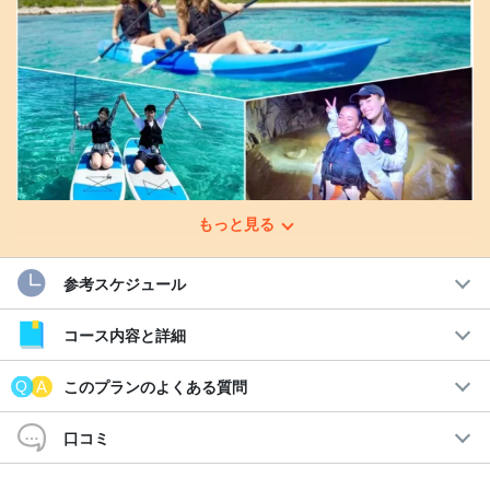
もっと見る
参考スケジュール
宮古島の魅力を余すところなく体験！
人気アクティビティを遊び尽くす大満喫ツアー☆
コース内容と詳細
海を上から楽しむSUPクルージングと、大人気観光スポットのパ
このプランのよくある質問
ンプキン鍾乳洞ケイビング＆カヌーが楽しめる1日プランです。
口コミ
宮古島で
大人気アクティビティ
を1日で思いっきり楽しもう☆