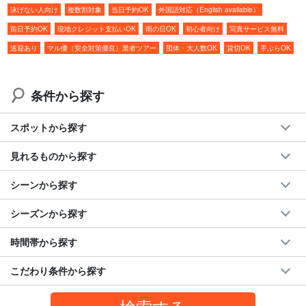
泳げない人向け
複数割対象
当日予約OK
外国語対応（English available）
おすすめポイント
前日予約OK
現地クレジット支払いOK
雨の日OK
初心者向け
写真サービス無料
◆マル優（安全対策優良）業者
送迎あり
マル優（安全対策優良）業者ツアー
団体・大人数OK
貸切OK
手ぶらOK
◆写真データ無料付き
◆ツアー備品無料レンタル付き
◆宮古島内全域の
無料送迎サービス付き
条件から探す
◆ツアー参加者特典ページプレゼント
◆参加日の前日18:00までキャンセル料なし
スポットから探す
◆水難救助員の資格を持ったガイドがサポート
◆累計参加人数30万人突破！
見れるものから探す
シーンから探す
シーズンから探す
時間帯から探す
こだわり条件から探す