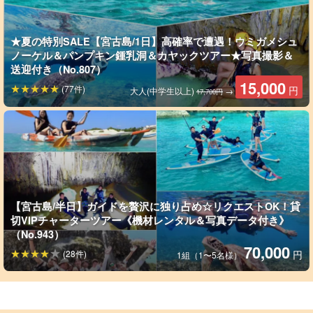
★夏の特別SALE【宮古島/1日】高確率で遭遇！ウミガメシュ
ノーケル＆パンプキン鍾乳洞＆カヤックツアー★写真撮影＆
送迎付き（No.807）
15,000
(77件)
円
大人(中学生以上)
→
17,700円
【宮古島/半日】ガイドを贅沢に独り占め☆リクエストOK！貸
切VIPチャーターツアー《機材レンタル＆写真データ付き》
（No.943）
70,000
(28件)
円
写真データ無料プレゼント
1組（1〜5名様）
ツアー中はガイドが専用の防水カメラで皆様のお写真を撮影し、
データを無料でプレゼント致します。