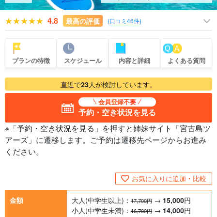
4.8
最高の評価
(
口コミ46件
)
プランの特徴
スケジュール
内容と詳細
よくある質問
直近で
23
人が検討しています。
会員登録不要
予約・空き状況を見る
※「予約・空き状況を見る」を押すと姉妹サイト「宮古島ツ
アーズ」に遷移します。ご予約は遷移先ページからお進み
ください。
お気に入りに追加・比較
金額
大人(中学生以上)：
→
15,000
円
17,700円
小人(中学生未満)：
→
14,000
円
16,700円